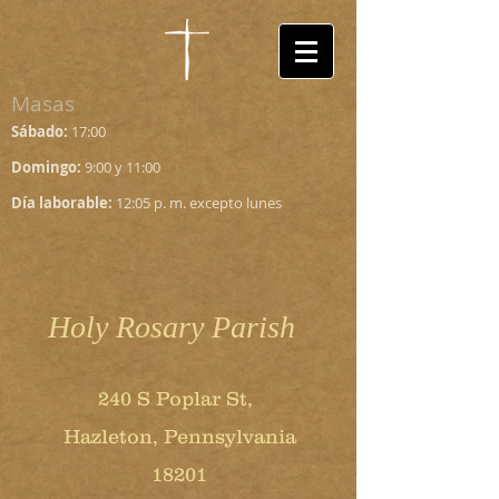
Masas
Sábado:
17:00
Domingo:
9:00 y 11:00
Día laborable:
12:05 p. m. excepto lunes
Holy Rosary Parish
240 S Poplar St,
Hazleton, Pennsylvania
18201