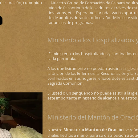
irse oración, comunión
Nuestro Grupo de Formación de Fe para Adultos
vida de fe continua de los adultos a través de es
invitados, etc.
Esperamos brindar varias oportun
fe de adultos durante todo el año.
Mire este siti
anuncios de programas.
Ministerio a los Hospitalizados
​
El ministerio a los hospitalizados y confinados e
cada parroquia.
A los que físicamente no puedan asistir a la igles
la Unción de los Enfermos, la Reconciliación y la Eu
confinados en sus hogares, el sacerdote es asistid
Sagrada Comunión.
Si usted o un ser querido no puede asistir a la igl
este importante ministerio de alcance a nuestros 
Ministerio del Mantón de Oraci
Nuestro
Ministerio Mantón de Oración
se reún
chales hechos a mano para su distribución a aque