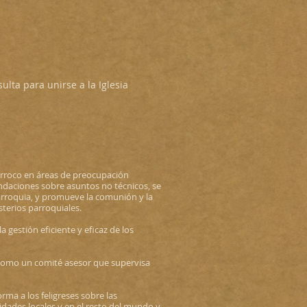
lta para unirse a la Iglesia
árroco en áreas de preocupación
endaciones sobre asuntos no técnicos, se
a parroquia, y promueve la comunión y la
sterios parroquiales.
a gestión eficiente y eficaz de los
como un comité asesor que supervisa
rma a los feligreses sobre las
idades locales y en el resto del mundo y