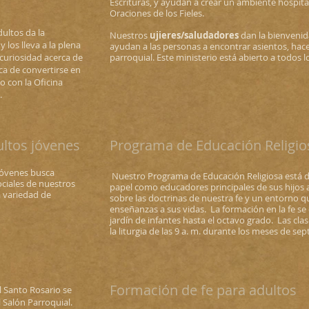
Escrituras, y ayudan a crear un ambiente hospital
Oraciones de los Fieles.
dultos da la
Nuestros
ujieres/saludadores
dan la bienvenida
 los lleva a la plena
ayudan a las personas a encontrar asientos, hacen
 curiosidad acerca de
parroquial. Este ministerio está abierto a todos 
rca de convertirse en
 con la Oficina
.
ultos jóvenes
Programa de Educación Religio
Jóvenes busca
​
Nuestro Programa de Educación Religiosa está d
ociales de nuestros
papel como educadores principales de sus hijos al
a variedad de
sobre las doctrinas de nuestra fe y un entorno qu
enseñanzas a sus vidas.
La formación en la fe se
jardín de infantes hasta el octavo grado.
Las cla
la liturgia de las 9 a. m. durante los meses de s
Formación de fe para adultos
l Santo Rosario se
l Salón Parroquial.