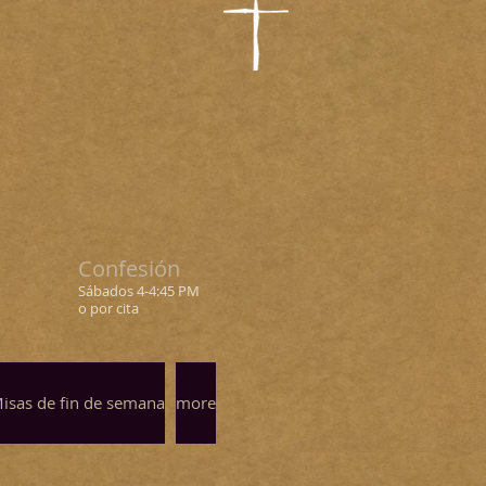
Confesión
Sábados 4-4:45 PM
o por cita
isas de fin de semana
more