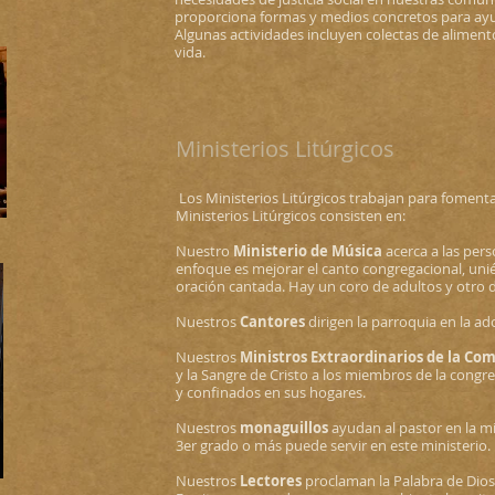
proporciona formas y medios concretos para ayud
Algunas actividades incluyen colectas de alimento
vida.
Ministerios Litúrgicos
​
Los Ministerios Litúrgicos trabajan para fomenta
Ministerios Litúrgicos consisten en:
Nuestro
Ministerio de Música
acerca a las pers
enfoque es mejorar el canto congregacional, uni
oración cantada. Hay un coro de adultos y otro d
Nuestros
Cantores
dirigen la parroquia en la ad
Nuestros
Ministros Extraordinarios de la Co
y la Sangre de Cristo a los miembros de la congr
y confinados en sus hogares.
Nuestros
monaguillos
ayudan al pastor en la mi
3er grado o más puede servir en este ministerio.
Nuestros
Lectores
proclaman la Palabra de Dios 