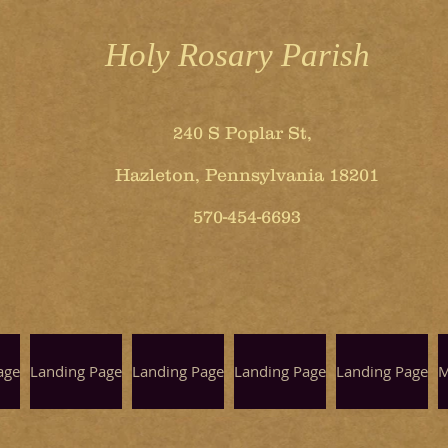
Holy Rosary Parish
240 S Poplar St,
Hazleton, Pennsylvania 18201
570-454-6693
age
Landing Page
Landing Page
Landing Page
Landing Page
M