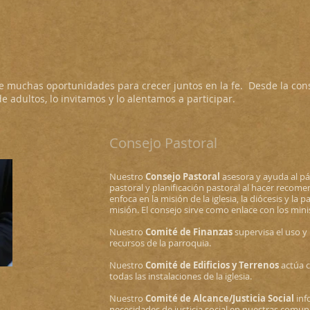
e muchas oportunidades para crecer juntos en la fe. Desde la consu
de adultos, lo invitamos y lo alentamos a participar.
Consejo Pastoral
​
Nuestro
Consejo Pastoral
asesora y ayuda al p
pastoral y planificación pastoral al hacer recom
enfoca en la misión de la iglesia, la diócesis y l
misión. El consejo sirve como enlace con los mini
Nuestro
Comité de Finanzas
supervisa el uso y l
recursos de la parroquia.
Nuestro
Comité de Edificios y Terrenos
actúa 
todas las instalaciones de la iglesia.
Nuestro
Comité de Alcance/Justicia Social
info
necesidades de justicia social en nuestras comun