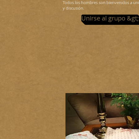
Todos los hombres son bienvenidos a un
y discusión.
Unirse al grupo &gt;