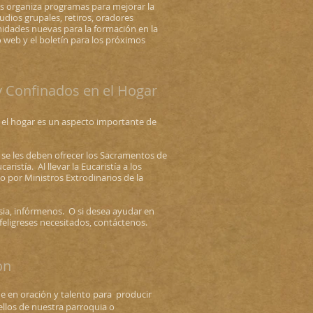
 organiza programas para mejorar la
tudios grupales, retiros, oradores
idades nuevas para la formación en la
o web y el boletín para los próximos
 y Confinados en el Hogar
n el hogar es un aspecto importante de
ia se les deben ofrecer los Sacramentos de
caristía.
Al llevar la Eucaristía a los
o por Ministros Extrodinarios de la
esia, infórmenos.
O si desea ayudar en
feligreses necesitados, contáctenos.
ón
e en oración y talento para producir
llos de nuestra parroquia o